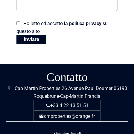
Ho letto ed accetto
la politica privacy
su
questo sito
Inviare
Contatto
Cap Martin Properties
26 Avenue Paul Doumer
06190
Roquebrune-Cap-Martin Francia
+33 4 22 13 51 51
cmproperties@orange.fr
Menzioni legali