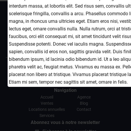
interdum massa, at lobortis elit. Sed risus sem, convallis ult
Contactez-nous
scelerisque fringilla, convallis a arcu. Phasellus commodo l
magna, in rhoncus urna ultricies eget. Etiam eros nisi, vest
Cap Martin Properties
26 Avenue Paul Doumer
06190
lectus eget, ornare convallis nulla. Nulla rutrum, orci at trist
Roquebrune-Cap-Martin France
faucibus, orci elit consequat mi, sit amet tincidunt velit ris
+33 4 22 13 51 51
Suspendisse potenti. Donec vel iaculis magna. Suspendiss
sapien, convallis id eros non, sagittis gravida velit. Duis fin
cmproperties@orange.fr
bibendum ipsum, id lacinia odio bibendum id. Ut a leo aliqu
pharetra velit ac, feugiat metus. Vivamus eu massa ex. Pel
Informations legales
placerat non libero at tristique. Vivamus placerat tristique l
Mentions légales
Etiam mi sem, tempor nec sagittis sit amet, ornare in felis.
Honoraires
Navigation
Accueil
Agence
Ventes
Blog
Locations annuelles
Contact
Services
Abonnez vous à notre newsletter